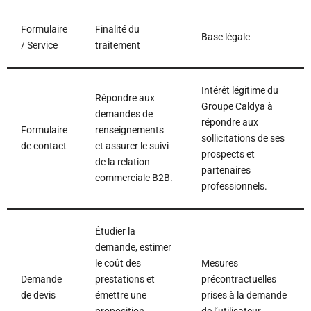
Formulaire
Finalité du
Base légale
/ Service
traitement
Intérêt légitime du
Répondre aux
Groupe Caldya à
demandes de
répondre aux
Formulaire
renseignements
sollicitations de ses
de contact
et assurer le suivi
prospects et
de la relation
partenaires
commerciale B2B.
professionnels.
Étudier la
demande, estimer
le coût des
Mesures
Demande
prestations et
précontractuelles
de devis
émettre une
prises à la demande