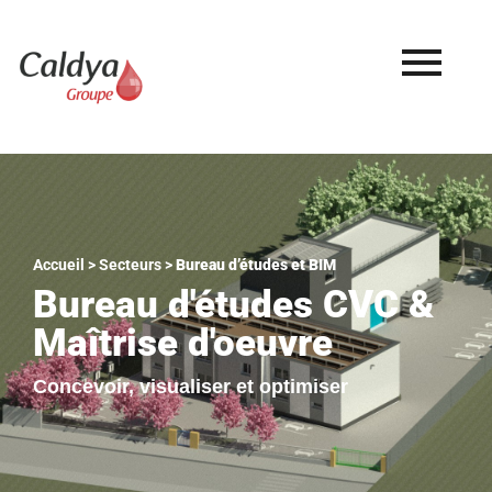
Aller
au
contenu
Accueil
>
Secteurs
>
Bureau d’études et BIM
Bureau d'études CVC &
Maîtrise d'oeuvre
Concevoir, visualiser et optimiser