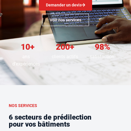
Demander un devis
Voir nos services
10+
200+
98%
ans
clients actifs
satisfaction
d’expériences
NOS SERVICES
6 secteurs de prédilection
pour vos bâtiments